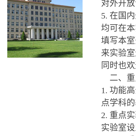
对外开放
5. 在
均可在本
填写本室
来实验室
同时也欢
二、重
1. 功
点学科的
2. 重
实验室设