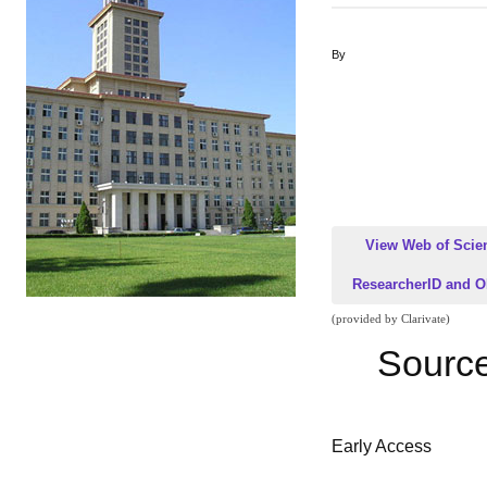
By
View Web of Scie
ResearcherID and 
(provided by Clarivate)
Sourc
Early Access