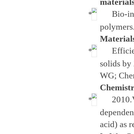
materials
Bio-in
polymers.
Materials
Effici
solids by
WG; Chen
Chemistr
2010.
dependenc
acid) as 