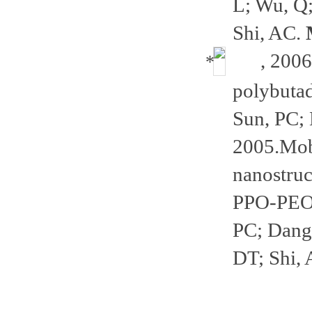
L; Wu, Q;
Shi, AC.
, 2006
polybutad
Sun, PC; 
2005.
Mobi
nanostruc
PPO-PEO t
PC; Dang,
DT; Shi,