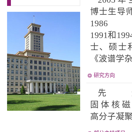
博士生导师
1991和
士、硕士
《波谱学
研究方向
先
固体核
高分子凝