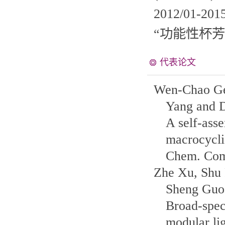
2012/01
-
201
“
功能性杯芳
代表论文
Wen-Chao Ge
Yang and 
A self-ass
macrocycli
Chem. Co
Zhe Xu, Shu 
Sheng Guo
Broad-spec
modular li