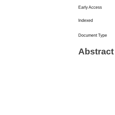
Early Access
Indexed
Document Type
Abstract