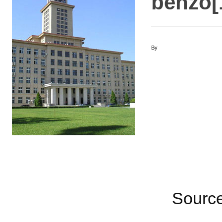
benzo[
By
Sourc