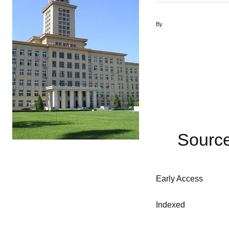
By
Sourc
Early Access
Indexed