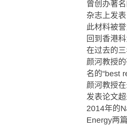
曾创办著名
杂志上发表
此材料被誉
回到香港科
在过去的三
颜河教授的
名的“
best r
颜河教授在
发表论文超
2014
年的
N
Energy
两