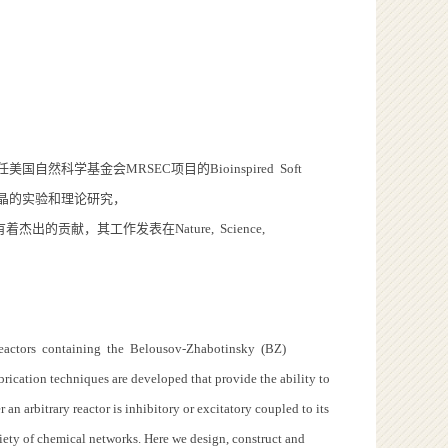
自然科学基金会MRSEC项目的Bioinspired Soft
体系溶致型液晶的实验和理论研究，
出的贡献，其工作发表在Nature, Science,
l reactors containing the Belousov-Zhabotinsky (BZ)
rication techniques are developed that provide the ability to
n arbitrary reactor is inhibitory or excitatory coupled to its
riety of chemical networks. Here we design, construct and