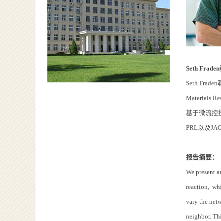
Seth Fra
Seth Fr
Material
基于微流控技术
PRL以及JA
报告摘要：
We present a
reaction, whi
vary the netw
neighbor. Thi