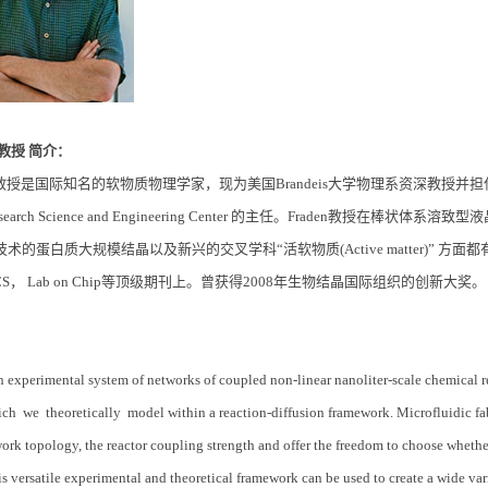
den教授 简介：
aden教授是国际知名的软物质物理学家，现为美国Brandeis大学物理系资深教授并担任美国
s Research Science and Engineering Center 的主任。Fraden教授在棒状
的蛋白质大规模结晶以及新兴的交叉学科“活软物质(Active matter)” 方面都有着杰
CS， Lab on Chip等顶级期刊上。曾获得2008年生物结晶国际组织的创新大奖。
n experimental system of networks of coupled non-linear nanoliter-scale chemica
ch we theoretically model within a reaction-diffusion framework. Microfluidic fab
ork topology, the reactor coupling strength and offer the freedom to choose whether a
s versatile experimental and theoretical framework can be used to create a wide va